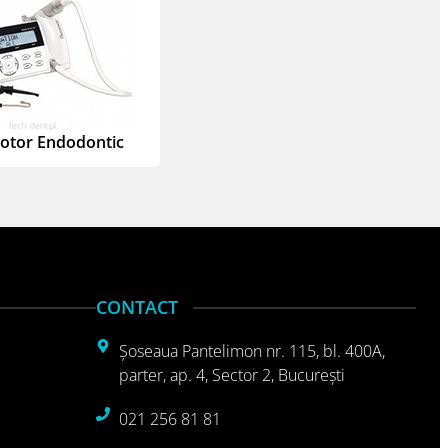
otor Endodontic
CONTACT
Şoseaua Pantelimon nr. 115, bl. 400A,
parter, ap. 4, Sector 2, Bucureşti
021 256 81 81