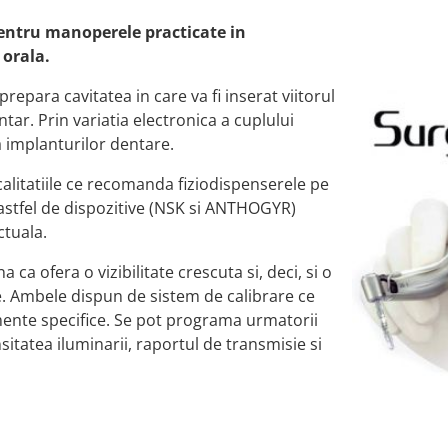
pentru manoperele practicate in
 orala.
prepara cavitatea in care va fi inserat viitorul
ar. Prin variatia electronica a cuplului
a implanturilor dentare.
 calitatiile ce recomanda fiziodispenserele pe
 astfel de dispozitive (NSK si ANTHOGYR)
ctuala.
ca ofera o vizibilitate crescuta si, deci, si o
e. Ambele dispun de sistem de calibrare ce
mente specifice. Se pot programa urmatorii
nsitatea iluminarii, raportul de transmisie si