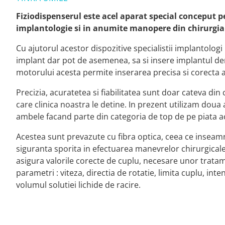
Fiziodispenserul este acel aparat special conceput 
implantologie si in anumite manopere din chirurgia
Cu ajutorul acestor dispozitive specialistii implantologi 
implant dar pot de asemenea, sa si insere implantul dent
motorului acesta permite inserarea precisa si corecta 
Precizia, acuratetea si fiabilitatea sunt doar cateva din
care clinica noastra le detine. In prezent utilizam doua
ambele facand parte din categoria de top de pe piata a
Acestea sunt prevazute cu fibra optica, ceea ce inseamna 
siguranta sporita in efectuarea manevrelor chirurgical
asigura valorile corecte de cuplu, necesare unor trata
parametri : viteza, directia de rotatie, limita cuplu, inte
volumul solutiei lichide de racire.