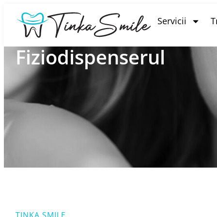
Servicii
T
Fiziodispenserul
TINKA SMILE