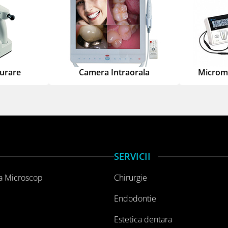
turare
Camera Intraorala
Microm
SERVICII
a Microscop
Chirurgie
Endodontie
Estetica dentara