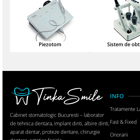
Piezotom
Sistem de ob
INFO
Tratamente L
Cabinet stomatologic Bucuresti – laborator
Fast & Fixed
de tehnica dentara, implant dinti, albire dinti,
aparat dentar, proteze dentare, chirurgie
Onorarii