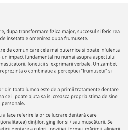
re, dupa transformare fizica major, succesul si fericirea
 de insetata e omenirea dupa frumusete.
re de comunicare cele mai puternice si poate infulenta
re un impact fundamental nu numai asupra aspectului
i masticatorii, foneticii si exprimarii verbale. Un zambet
, reprezinta o combinatie a perceptiei “frumusetii” si
ilor din toata lumea este de a primii tratamente dentare
ea ce ii poate ajuta sa isi creasca propria stima de sine
i personale.
u a face referire la orice lucrare dentară care
nalitatea) dinților, gingiilor și / sau mușcăturii. Se
cii dentare a culorii, poziției, formei, mărimii, alinierii