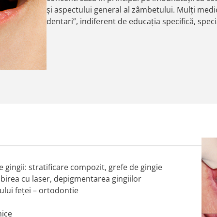
și aspectului general al zâmbetului. Mulți medici
dentari”, indiferent de educația specifică, spec
 gingii: stratificare compozit, grefe de gingie
lbirea cu laser, depigmentarea gingiilor
ului feței – ortodontie
mice