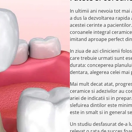
In ultimii ani nevoia tot m
a dus la dezvoltarea rapida a
acestei cerinte a pacientilo
coroanele integral ceramice 
imitand aproape perfect din
In ziua de azi clinicienii fo
care trebuie urmati sunt es
durata: conceperea planulu
dentara, alegerea celei mai 
Mai mult decat atat, progre
ceramice si adezivilor au co
ariei de indicatii si in prepa
slefuirea dintilor este mini
este in smalt si in general s
Un studiu desfasurat de-a l
relevat o rata de succes foar