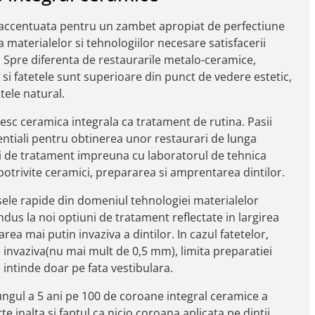
ai accentuata pentru un zambet apropiat de perfectiune
 materialelor si tehnologiilor necesare satisfacerii
r. Spre diferenta de restaurarile metalo-ceramice,
si fatetele sunt superioare din punct de vedere estetic,
tele natural.
losesc ceramica integrala ca tratament de rutina. Pasii
entiali pentru obtinerea unor restaurari de lunga
i de tratament impreuna cu laboratorul de tehnica
potrivite ceramici, prepararea si amprentarea dintilor.
sele rapide din domeniul tehnologiei materialelor
ndus la noi optiuni de tratament reflectate in largirea
rarea mai putin invaziva a dintilor. In cazul fatetelor,
m invaziva(nu mai mult de 0,5 mm), limita preparatiei
e intinde doar pe fata vestibulara.
ungul a 5 ani pe 100 de coroane integral ceramice a
te inalta si faptul ca nicio coroana aplicata pe dintii