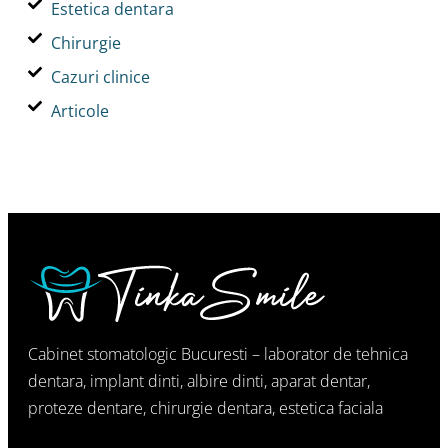
Estetica dentara
Chirurgie
Cazuri clinice
Articole
Cabinet stomatologic Bucuresti – laborator de tehnica
dentara, implant dinti, albire dinti, aparat dentar,
proteze dentare, chirurgie dentara, estetica faciala