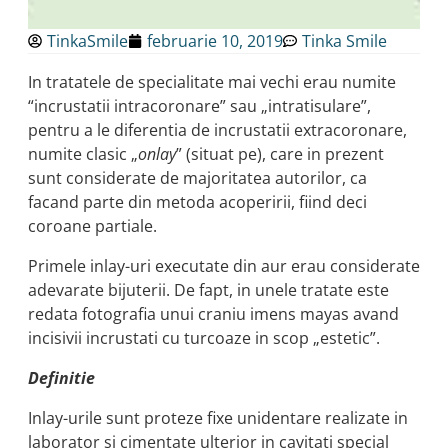
TinkaSmile
februarie 10, 2019
Tinka Smile
In tratatele de specialitate mai vechi erau numite
“incrustatii intracoronare” sau „intratisulare”,
pentru a le diferentia de incrustatii extracoronare,
numite clasic „
onlay
” (situat pe), care in prezent
sunt considerate de majoritatea autorilor, ca
facand parte din metoda acoperirii, fiind deci
coroane partiale.
Primele inlay-uri executate din aur erau considerate
adevarate bijuterii. De fapt, in unele tratate este
redata fotografia unui craniu imens mayas avand
incisivii incrustati cu turcoaze in scop „estetic”.
Definitie
Inlay-urile sunt proteze fixe unidentare realizate in
laborator si cimentate ulterior in cavitati special